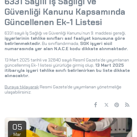
6331 Sayılı İş Sağlığı ve
Güvenliği Kanunu Kapsamında
Güncellenen Ek-1 Listesi
6331 sayılı İş Sağlığı ve Güvenliği Kanunu’nun 9. maddesi gereği,
işyerlerinin tehlike sınıfları asıl faaliyet konusuna göre
belirlenmektedir.
Bu sınıflandırmada,
SGK işyeri sicil
numarasında yer alan N.A.C.E kodu dikkate alınmaktadır.
13 Mart 2025 tarihli ve 32840 sayılı Resmî Gazete’de yayımlanan
güncellenmiş Ek-1 listesi yürürlüğe girmiş olup,
13 Mart 2025
itibarıyla işyeri tehlike sınıfı belirlenirken bu liste dikkate
alınacaktır.
Buraya tıklayarak
Resmi Gazete'de yayımlanan yönetmeliğe
ulaşabilirsiniz.
05
Mar