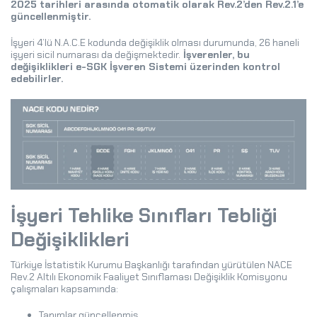
2025 tarihleri arasında otomatik olarak Rev.2’den Rev.2.1’e
güncellenmiştir.
İşyeri 4’lü N.A.C.E kodunda değişiklik olması durumunda, 26 haneli
işyeri sicil numarası da değişmektedir.
İşverenler, bu
değişiklikleri e-SGK İşveren Sistemi üzerinden kontrol
edebilirler.
İşyeri Tehlike Sınıfları Tebliği
Değişiklikleri
Türkiye İstatistik Kurumu Başkanlığı tarafından yürütülen NACE
Rev.2 Altılı Ekonomik Faaliyet Sınıflaması Değişiklik Komisyonu
çalışmaları kapsamında:
Tanımlar güncellenmiş,