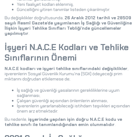
Yeni faaliyet kodları eklenmiş,
Güncelliğini yitiren tanımlar listeden çıkarılmıştır.
Bu değişiklikler doğrultusunda,
26 Aralık 2012 tarihli ve 28509
sayılı Resmî Gazete’de yayımlanan İş Sağlığı ve Güvenliğine
İlişkin İşyeri Tehlike Sınıfları Tebliği’nde güncellemeler
yapılmıştır
.
İşyeri N.A.C.E Kodları ve Tehlike
Sınıflarının Önemi
N.A.C.E kodları ve işyeri tehlike sınıflarındaki değişiklikler
,
işverenlerin Sosyal Güvenlik Kurumu'na (SGK) ödeyeceği prim
miktarını doğrudan etkilemese de;
İş sağlığı ve güvenliği yasalarının gerekliliklerine uyum
sağlanması,
Çalışan güvenliği açısından önlemlerin alınması,
İşverenlerin yararlanabileceği istihdam teşvikleri açısından
önem arz etmektedir.
Bu nedenle,
işyerinde yapılan işin doğru N.A.C.E kodu ve
tehlike sınıfı ile tanımlandığından emin olunmalıdır
.