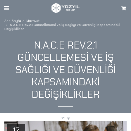
Ana Sayfa
Mevzuat
N.A.C.E Rev.2.1 Güncellemesi ve İş Sağlığı ve Güvenliği Kapsamındaki
Değişiklikler
N.A.C.E REV.2.1
GÜNCELLEMESI VE İŞ
SAĞLIĞI VE GÜVENLIĞI
KAPSAMINDAKI
DEĞIŞIKLIKLER
12
Sep
12