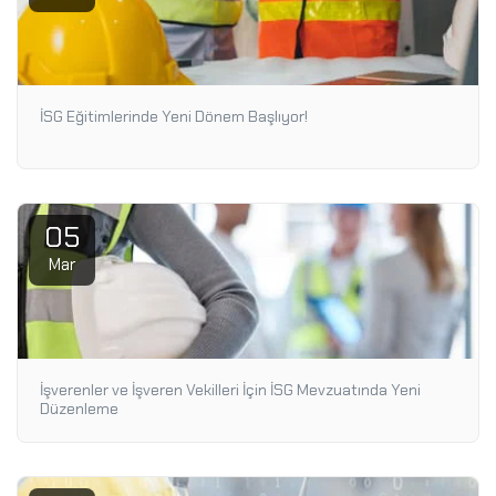
İSG Eğitimlerinde Yeni Dönem Başlıyor!
05
Mar
İşverenler ve İşveren Vekilleri İçin İSG Mevzuatında Yeni
Düzenleme