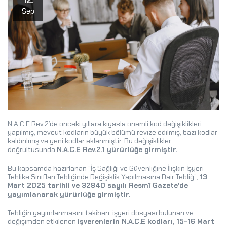
Sep
N.A.C.E Rev.2’de önceki yıllara kıyasla önemli kod değişiklikleri
yapılmış, mevcut kodların büyük bölümü revize edilmiş, bazı kodlar
kaldırılmış ve yeni kodlar eklenmiştir. Bu değişiklikler
doğrultusunda
N.A.C.E Rev.2.1 yürürlüğe girmiştir.
Bu kapsamda hazırlanan “İş Sağlığı ve Güvenliğine İlişkin İşyeri
Tehlike Sınıfları Tebliğinde Değişiklik Yapılmasına Dair Tebliğ”,
13
Mart 2025 tarihli ve 32840 sayılı Resmî Gazete'de
yayımlanarak yürürlüğe girmiştir.
Tebliğin yayımlanmasını takiben, işyeri dosyası bulunan ve
değişimden etkilenen
i
şverenlerin N.A.C.E kodları, 15-16 Mart